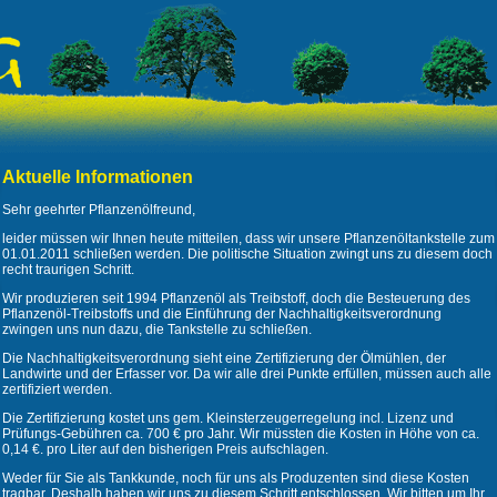
Aktuelle Informationen
Sehr geehrter Pflanzenölfreund,
leider müssen wir Ihnen heute mitteilen, dass wir unsere Pflanzenöltankstelle zum
01.01.2011 schließen werden. Die politische Situation zwingt uns zu diesem doch
recht traurigen Schritt.
Wir produzieren seit 1994 Pflanzenöl als Treibstoff, doch die Besteuerung des
Pflanzenöl-Treibstoffs und die Einführung der Nachhaltigkeitsverordnung
zwingen uns nun dazu, die Tankstelle zu schließen.
Die Nachhaltigkeitsverordnung sieht eine Zertifizierung der Ölmühlen, der
Landwirte und der Erfasser vor. Da wir alle drei Punkte erfüllen, müssen auch alle
zertifiziert werden.
Die Zertifizierung kostet uns gem. Kleinsterzeugerregelung incl. Lizenz und
Prüfungs-Gebühren ca. 700 € pro Jahr. Wir müssten die Kosten in Höhe von ca.
0,14 €. pro Liter auf den bisherigen Preis aufschlagen.
Weder für Sie als Tankkunde, noch für uns als Produzenten sind diese Kosten
tragbar. Deshalb haben wir uns zu diesem Schritt entschlossen. Wir bitten um Ihr